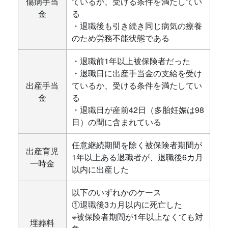
傷病手当
ているか、受ける条件を満たしてい
金
る
・退職後も引き続き同じ病気の療養
のため労務不能状態である
・退職前1年以上被保険者だった
・退職日に出産手当金の支給を受け
出産手当
ているか、受ける条件を満たしてい
金
る
・退職日が産前42日（多胎妊娠は98
日）の間に含まれている
任意継続期間を除く被保険者期間が
出産育児
1年以上ある退職者が、退職後6カ月
一時金
以内に出産した
以下のいずれかのケース
①退職後3カ月以内に死亡した
※被保険者期間が1年以上なくても対
埋葬料