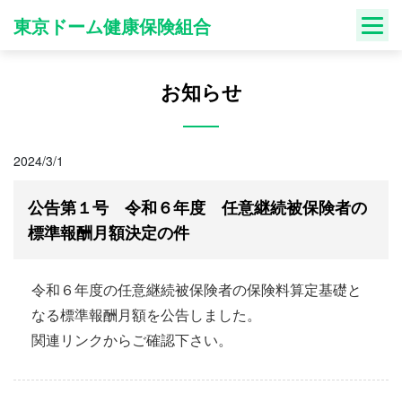
Skip
東京ドーム健康保険組合
to
content
お知らせ
2024/3/1
公告第１号 令和６年度 任意継続被保険者の
標準報酬月額決定の件
令和６年度の任意継続被保険者の保険料算定基礎と
なる標準報酬月額を公告しました。
関連リンクからご確認下さい。