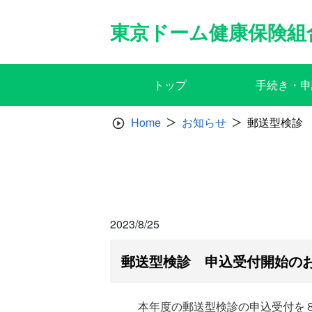
Skip
to
東京ドーム健康保険組
content
トップ
手続き・申
Home
お知らせ
郵送型検診
2023/8/25
郵送型検診 申込受付開始の
本年度の郵送型検診の申込受付を