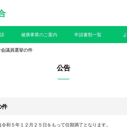
合
請
健康事業のご案内
申請書類一覧
合会議員選挙の件
公告
の件
は令和５年１２月２５日をもって任期満了となります。