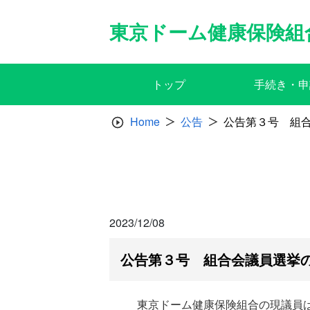
Skip
to
東京ドーム健康保険組
content
トップ
手続き・申
Home
公告
公告第３号 組
2023/12/08
公告第３号 組合会議員選挙
東京ドーム健康保険組合の現議員